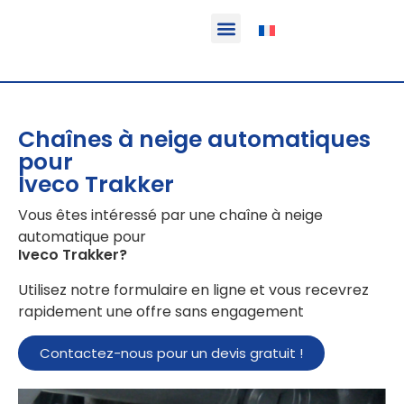
Fonction & Domaine d’application
Informations sur le produit
Véhicules équipables
Chaînes à neige automatiques
pour
Iveco Trakker
Vous êtes intéressé par une chaîne à neige
automatique pour
Iveco Trakker
?
Utilisez notre formulaire en ligne et vous recevrez
rapidement une offre sans engagement
Contactez-nous pour un devis gratuit !