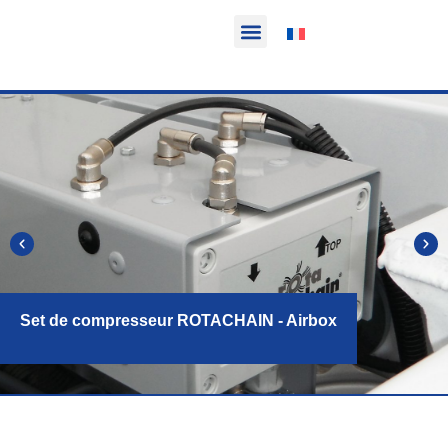
Fonction & Domaine d’application
Informations sur le produit
Véhicules équipables
Set de compresseur ROTACHAIN - Airbox