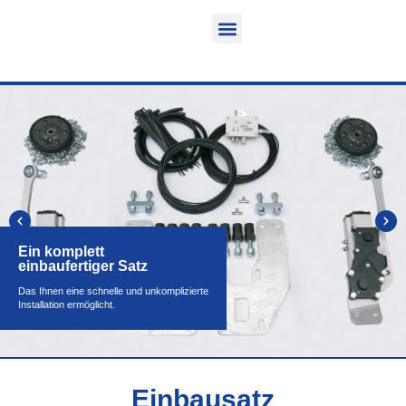
Funktion & Einsatzbereich
Ausrüstbare Fahrzeuge
Ein komplett
einbaufertiger Satz
Das Ihnen eine schnelle und unkomplizierte
Installation ermöglicht.
Einbausatz