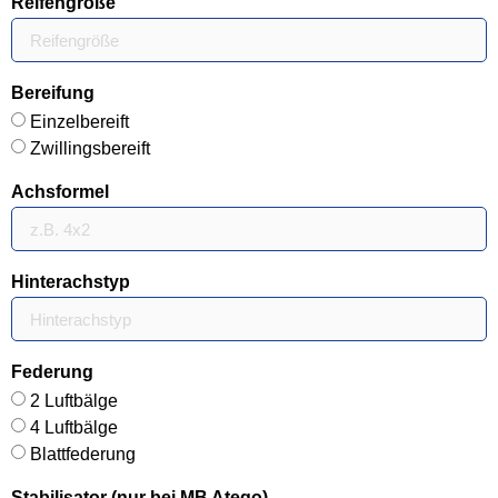
Reifengröße
Bereifung
Einzelbereift
Zwillingsbereift
Achsformel
Hinterachstyp
Federung
2 Luftbälge
4 Luftbälge
Blattfederung
Stabilisator (nur bei MB Atego)