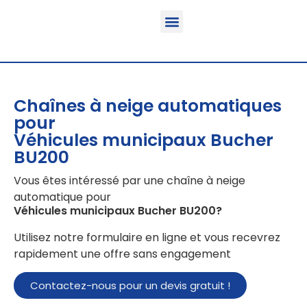
Fonction & Domaine d’application
Informations sur le produit
Véhicules équipables
Chaînes à neige automatiques
pour
Véhicules municipaux Bucher
BU200
Vous êtes intéressé par une chaîne à neige
automatique pour
Véhicules municipaux Bucher BU200
?
Utilisez notre formulaire en ligne et vous recevrez
rapidement une offre sans engagement
Contactez-nous pour un devis gratuit !