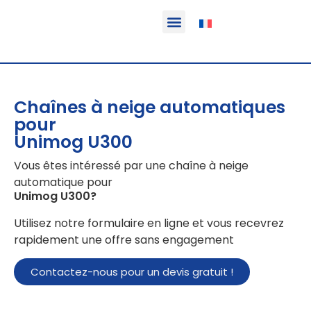
Fonction & Domaine d’application
Informations sur le produit
Véhicules équipables
Chaînes à neige automatiques
pour
Unimog U300
Vous êtes intéressé par une chaîne à neige
automatique pour
Unimog U300
?
Utilisez notre formulaire en ligne et vous recevrez
rapidement une offre sans engagement
Contactez-nous pour un devis gratuit !